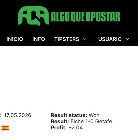
INICIO
INFO
TIPSTERS
USUARIO
:
17.05.2026
Result status:
Won
Result:
Elche 1-0 Getafe
Profit:
+2.04