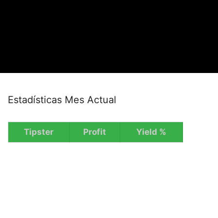
Estadísticas Mes Actual
Tipster
Profit
Yield %