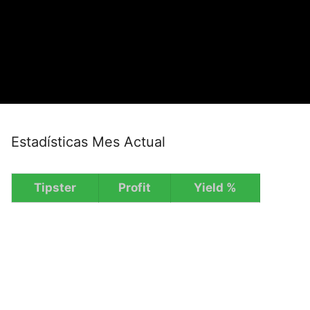
Estadísticas Mes Actual
Tipster
Profit
Yield %