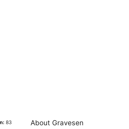
About Gravesen
n:
83