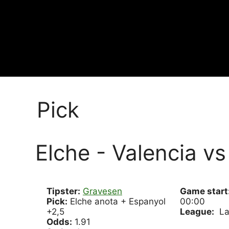
Pick
Elche - Valencia v
Tipster:
Gravesen
Game start
Pick:
Elche anota + Espanyol
00:00
+2,5
League:
La
Odds:
1.91