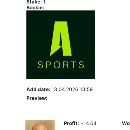
Stake:
1
Bookie:
Add date:
13.04.2026 13:59
Preview:
Profit:
+14.64
Wo