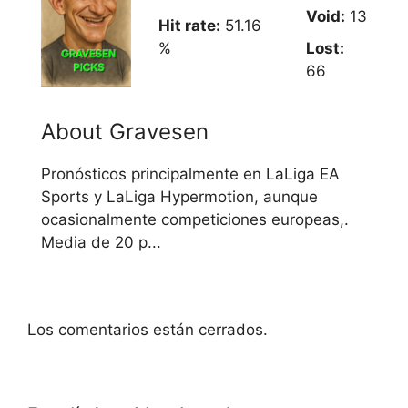
Void:
13
Hit rate:
51.16
%
Lost:
66
About Gravesen
Pronósticos principalmente en LaLiga EA
Sports y LaLiga Hypermotion, aunque
ocasionalmente competiciones europeas,.
Media de 20 p...
Los comentarios están cerrados.