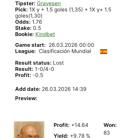
Tipster:
Gravesen
Pick:
1X y + 1.5 goles (1,35) + 1X y+ 1.5
goles(1,30)
Odds:
1.76
Stake:
0.5
Bookie:
Kirolbet
Game start:
26.03.2026 00:00
League:
Clasificación Mundial
Result status:
Lost
Result:
1-0/4-0
Profit:
-0.5
Add date:
26.03.2026 14:39
Preview:
Profit:
+14.64
Won:
83
Yield:
+9.78 %