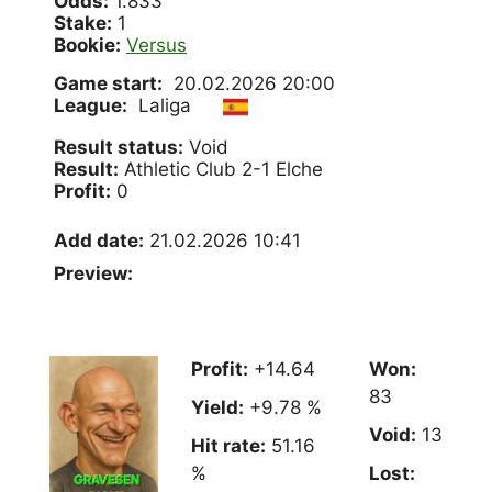
Odds:
1.833
Stake:
1
Bookie:
Versus
Game start:
20.02.2026 20:00
League:
Laliga
Result status:
Void
Result:
Athletic Club 2-1 Elche
Profit:
0
Add date:
21.02.2026 10:41
Preview:
Profit:
+14.64
Won:
83
Yield:
+9.78 %
Void:
13
Hit rate:
51.16
%
Lost: