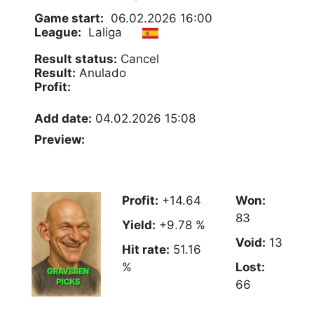
Game start:
06.02.2026 16:00
League:
Laliga
Result status:
Cancel
Result:
Anulado
Profit:
Add date:
04.02.2026 15:08
Preview:
Profit:
+14.64
Won:
83
Yield:
+9.78 %
Void:
13
Hit rate:
51.16
%
Lost:
66