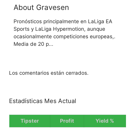
About Gravesen
Pronósticos principalmente en LaLiga EA
Sports y LaLiga Hypermotion, aunque
ocasionalmente competiciones europeas,.
Media de 20 p...
Los comentarios están cerrados.
Estadísticas Mes Actual
Tipster
Profit
Yield %