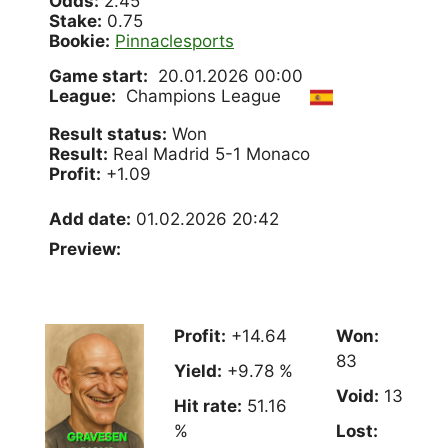
Odds:
2.45
Stake:
0.75
Bookie:
Pinnaclesports
Game start:
20.01.2026 00:00
League:
Champions League
Result status:
Won
Result:
Real Madrid 5-1 Monaco
Profit:
+1.09
Add date:
01.02.2026 20:42
Preview:
Profit:
+14.64
Won:
83
Yield:
+9.78 %
Void:
13
Hit rate:
51.16
%
Lost: