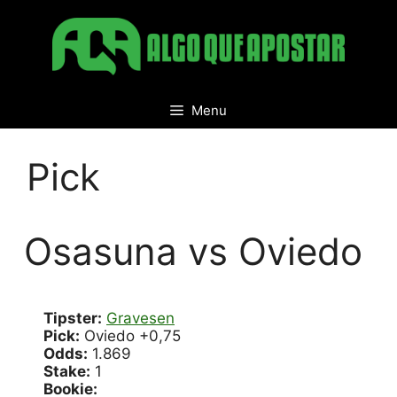
Menu
Pick
Osasuna vs Oviedo
Tipster:
Gravesen
Pick:
Oviedo +0,75
Odds:
1.869
Stake:
1
Bookie: