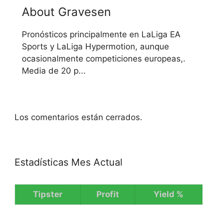
About Gravesen
Pronósticos principalmente en LaLiga EA
Sports y LaLiga Hypermotion, aunque
ocasionalmente competiciones europeas,.
Media de 20 p...
Los comentarios están cerrados.
Estadísticas Mes Actual
Tipster
Profit
Yield %