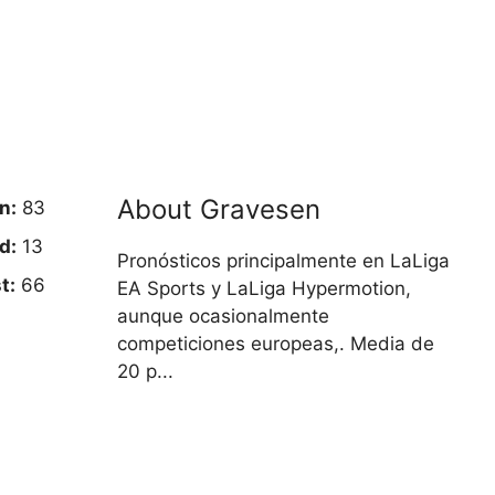
About Gravesen
n:
83
d:
13
Pronósticos principalmente en LaLiga
t:
66
EA Sports y LaLiga Hypermotion,
aunque ocasionalmente
competiciones europeas,. Media de
20 p...