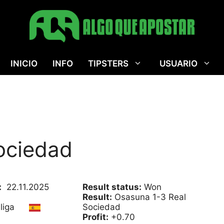
INICIO
INFO
TIPSTERS
USUARIO
ociedad
:
22.11.2025
Result status:
Won
Result:
Osasuna 1-3 Real
Sociedad
liga
Profit:
+0.70