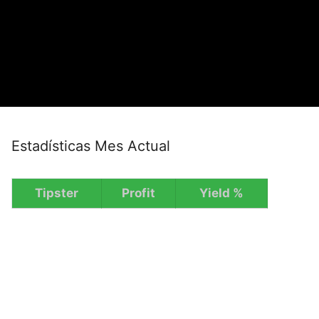
Estadísticas Mes Actual
Tipster
Profit
Yield %