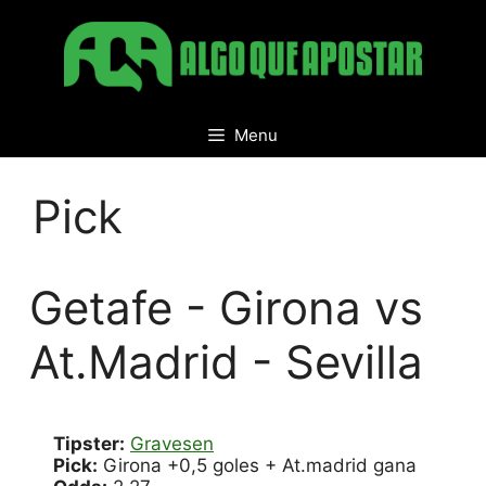
Menu
Pick
Getafe - Girona vs
At.Madrid - Sevilla
Tipster:
Gravesen
Pick:
Girona +0,5 goles + At.madrid gana