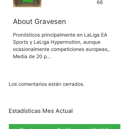
66
About Gravesen
Pronósticos principalmente en LaLiga EA
Sports y LaLiga Hypermotion, aunque
ocasionalmente competiciones europeas,.
Media de 20 p...
Los comentarios están cerrados.
Estadísticas Mes Actual