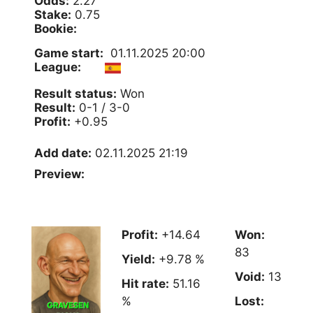
Odds:
2.27
Stake:
0.75
Bookie:
Game start:
01.11.2025 20:00
League:
Result status:
Won
Result:
0-1 / 3-0
Profit:
+0.95
Add date:
02.11.2025 21:19
Preview:
Profit:
+14.64
Won:
83
Yield:
+9.78 %
Void:
13
Hit rate:
51.16
%
Lost: