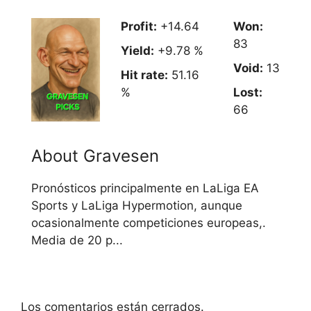
Profit:
+14.64
Won:
83
Yield:
+9.78 %
Void:
13
Hit rate:
51.16
%
Lost:
66
About Gravesen
Pronósticos principalmente en LaLiga EA
Sports y LaLiga Hypermotion, aunque
ocasionalmente competiciones europeas,.
Media de 20 p...
Los comentarios están cerrados.